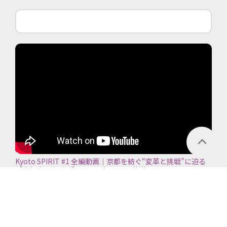
Kyoto SPIRIT #1 全編動画｜京都を紡ぐ“変革と挑戦”に迫る
【京都商工会議所】＜2026年7月5日放送＞