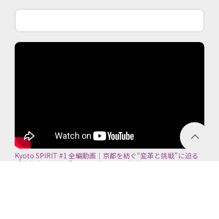
Kyoto SPIRIT #1 全編動画｜京都を紡ぐ“変革と挑戦”に迫る
【京都商工会議所】＜2026年7月5日放送＞