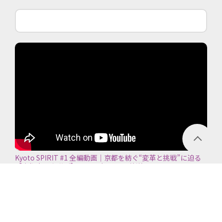
Kyoto SPIRIT #1 全編動画｜京都を紡ぐ“変革と挑戦”に迫る
【京都商工会議所】＜2026年7月5日放送＞