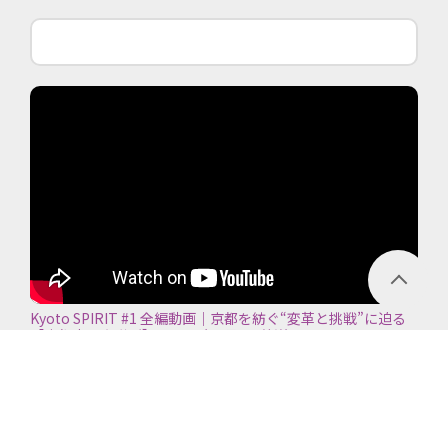
Kyoto SPIRIT #1 全編動画｜京都を紡ぐ“変革と挑戦”に迫る
【京都商工会議所】＜2026年7月5日放送＞