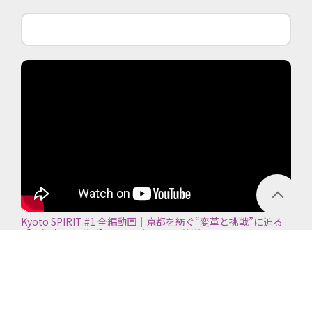
Kyoto SPIRIT #1 全編動画｜京都を紡ぐ“変革と挑戦”に迫る
【京都商工会議所】＜2026年7月5日放送＞