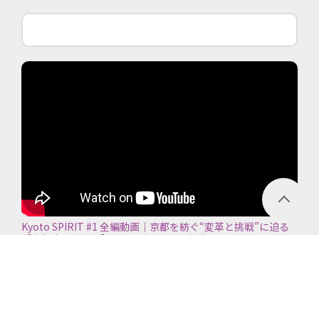
Kyoto SPIRIT #1 全編動画｜京都を紡ぐ“変革と挑戦”に迫る
【京都商工会議所】＜2026年7月5日放送＞