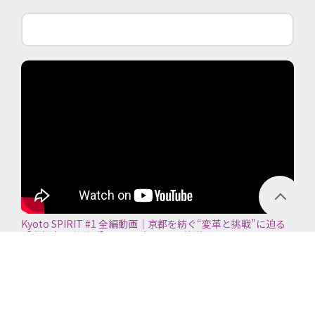
Kyoto SPIRIT #1 全編動画｜京都を紡ぐ“変革と挑戦”に迫る
【京都商工会議所】＜2026年7月5日放送＞