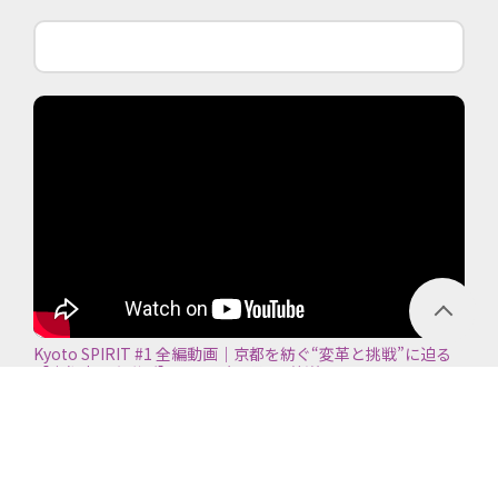
Kyoto SPIRIT #1 全編動画｜京都を紡ぐ“変革と挑戦”に迫る
【京都商工会議所】＜2026年7月5日放送＞