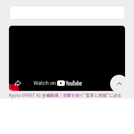
Kyoto SPIRIT #1 全編動画｜京都を紡ぐ“変革と挑戦”に迫る
【京都商工会議所】＜2026年7月5日放送＞