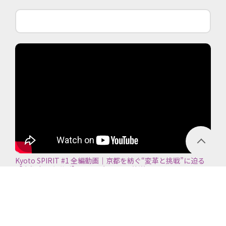
Kyoto SPIRIT #1 全編動画｜京都を紡ぐ“変革と挑戦”に迫る
【京都商工会議所】＜2026年7月5日放送＞