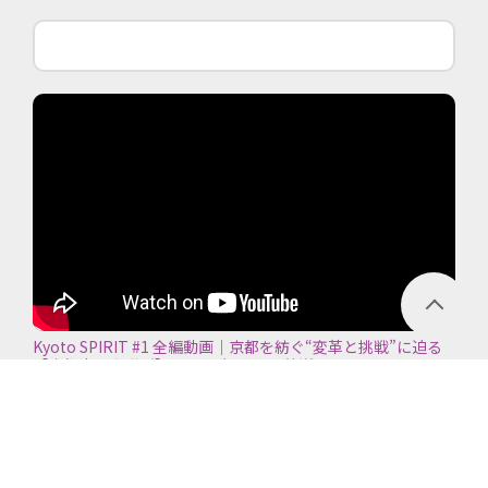
Kyoto SPIRIT #1 全編動画｜京都を紡ぐ“変革と挑戦”に迫る
【京都商工会議所】＜2026年7月5日放送＞