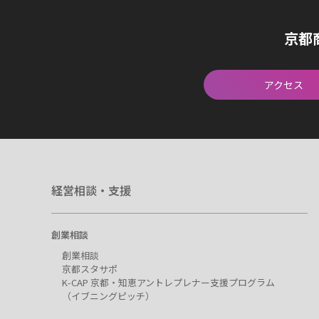
京都
アクセス
経営相談・支援
創業相談
創業相談
京都スタサポ
K-CAP 京都・知恵アントレプレナー支援プログラム
（イブニングピッチ）