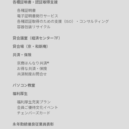
各種証明書・認証取得支援
各種証明書
電子証明書発行サービス
各種認証取得のための支援（ISO）・コンサルティング
容器包装リサイクル
貸会議室（経済センター7F）
貸会場（京・和新庵）
共済・保険
京商はんなり共済®
お得な共済・保険
共済制度お問合せ
パソコン教室
福利厚生
福利厚生充実プラン
会員ご優待文化イベント
チェンバーズカード
永年勤続優良従業員表彰