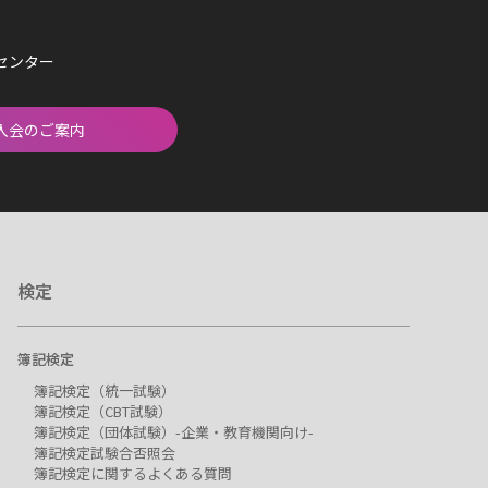
済センター
入会のご案内
検定
簿記検定
簿記検定（統一試験）
簿記検定（CBT試験）
簿記検定（団体試験）-企業・教育機関向け-
簿記検定試験合否照会
簿記検定に関するよくある質問