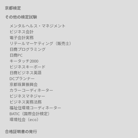
京都検定
その他の検定試験
メンタルヘルス・マネジメント
ビジネス会計
電子会計実務
リテールマーケティング（販売士）
日商プログラミング
日商PC
キータッチ2000
ビジネスキーボード
日商ビジネス英語
DCプランナー
京都珠算振興会
カラーコーディネーター
ビジネスマネジャー
ビジネス実務法務
福祉住環境コーディネーター
BATIC（国際会計検定）
環境社会（eco）
合格証明書の発行