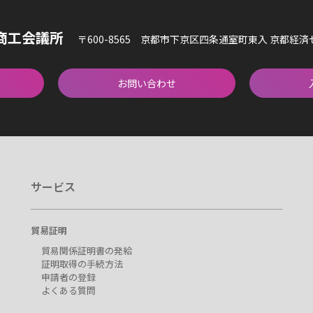
商工会議所
〒600-8565 京都市下京区四条通室町東入 京都経
お問い合わせ
サービス
貿易証明
貿易関係証明書の発給
証明取得の手続方法
申請者の登録
よくある質問