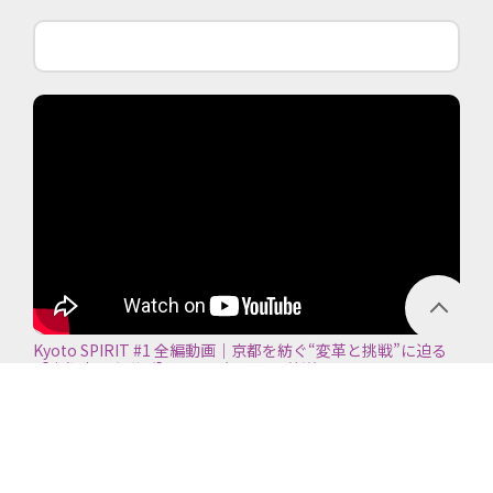
Kyoto SPIRIT #1 全編動画｜京都を紡ぐ“変革と挑戦”に迫る
【京都商工会議所】＜2026年7月5日放送＞