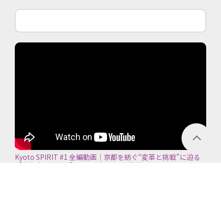
Kyoto SPIRIT #1 全編動画｜京都を紡ぐ“変革と挑戦”に迫る
【京都商工会議所】＜2026年7月5日放送＞