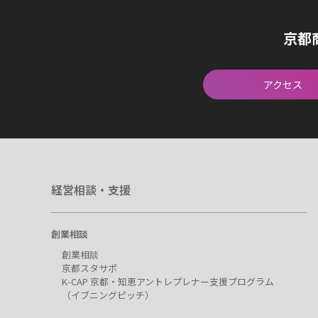
京都
アクセス
経営相談・支援
創業相談
創業相談
京都スタサポ
K-CAP 京都・知恵アントレプレナー支援プログラム
（イブニングピッチ）