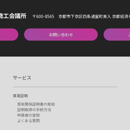
商工会議所
〒600-8565 京都市下京区四条通室町東入 京都経
お問い合わせ
サービス
貿易証明
貿易関係証明書の発給
証明取得の手続方法
申請者の登録
よくある質問