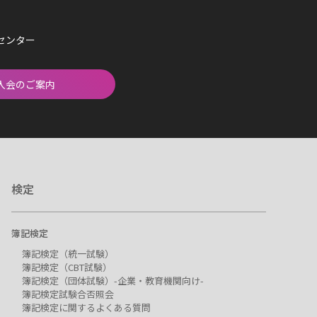
済センター
入会のご案内
検定
簿記検定
簿記検定（統一試験）
簿記検定（CBT試験）
簿記検定（団体試験）-企業・教育機関向け-
簿記検定試験合否照会
簿記検定に関するよくある質問