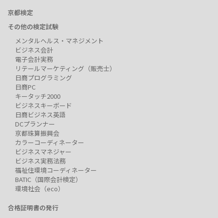
京都検定
その他の検定試験
メンタルヘルス・マネジメント
ビジネス会計
電子会計実務
リテールマーケティング（販売士）
日商プログラミング
日商PC
キータッチ2000
ビジネスキーボード
日商ビジネス英語
DCプランナー
京都珠算振興会
カラーコーディネーター
ビジネスマネジャー
ビジネス実務法務
福祉住環境コーディネーター
BATIC（国際会計検定）
環境社会（eco）
合格証明書の発行