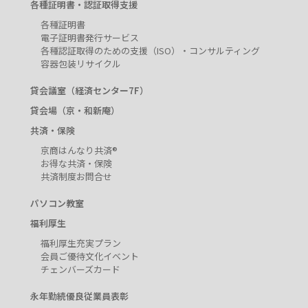
各種証明書・認証取得支援
各種証明書
電子証明書発行サービス
各種認証取得のための支援（ISO）・コンサルティング
容器包装リサイクル
貸会議室（経済センター7F）
貸会場（京・和新庵）
共済・保険
京商はんなり共済®
お得な共済・保険
共済制度お問合せ
パソコン教室
福利厚生
福利厚生充実プラン
会員ご優待文化イベント
チェンバーズカード
永年勤続優良従業員表彰