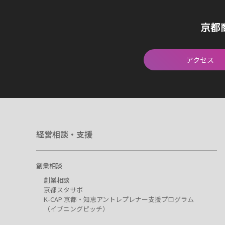
京都
アクセス
経営相談・支援
創業相談
創業相談
京都スタサポ
K-CAP 京都・知恵アントレプレナー支援プログラム
（イブニングピッチ）