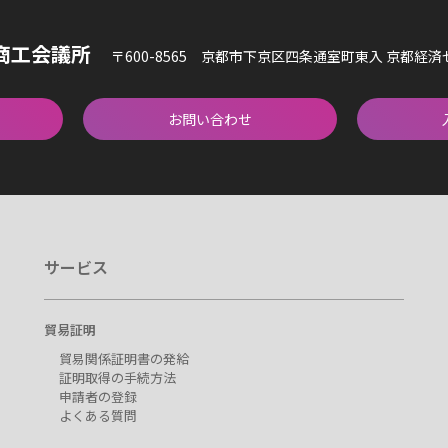
商工会議所
〒600-8565 京都市下京区四条通室町東入 京都経
お問い合わせ
サービス
貿易証明
貿易関係証明書の発給
証明取得の手続方法
申請者の登録
よくある質問