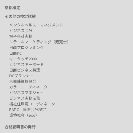
京都検定
その他の検定試験
メンタルヘルス・マネジメント
ビジネス会計
電子会計実務
リテールマーケティング（販売士）
日商プログラミング
日商PC
キータッチ2000
ビジネスキーボード
日商ビジネス英語
DCプランナー
京都珠算振興会
カラーコーディネーター
ビジネスマネジャー
ビジネス実務法務
福祉住環境コーディネーター
BATIC（国際会計検定）
環境社会（eco）
合格証明書の発行