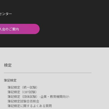
済センター
入会のご案内
検定
簿記検定
簿記検定（統一試験）
簿記検定（CBT試験）
簿記検定（団体試験）-企業・教育機関向け-
簿記検定試験合否照会
簿記検定に関するよくある質問