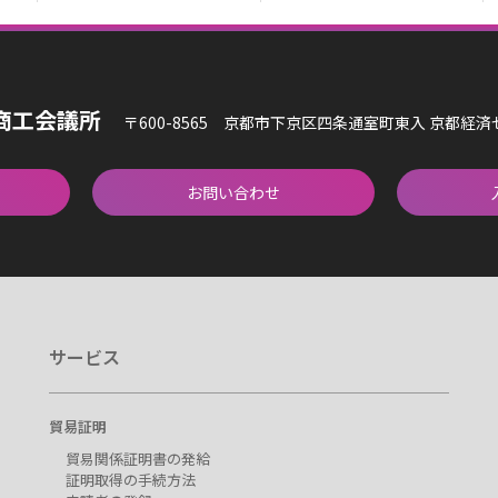
商工会議所
〒600-8565 京都市下京区四条通室町東入 京都経
お問い合わせ
サービス
貿易証明
貿易関係証明書の発給
証明取得の手続方法