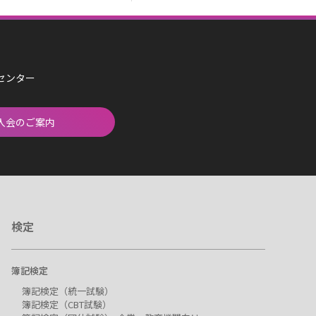
済センター
入会のご案内
検定
簿記検定
簿記検定（統一試験）
簿記検定（CBT試験）