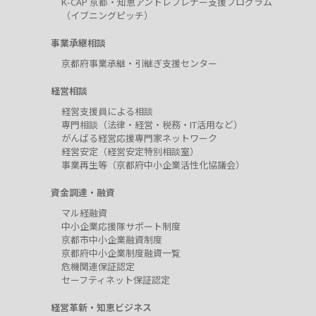
K-CAP 京都・知恵アントレプレナー支援プログラム
（イブニングピッチ）
事業承継相談
京都府事業承継・引継ぎ支援センター
経営相談
経営支援員による相談
専門相談（法律・経営・税務・IT活用など）
がんばる経営応援専門家ネットワーク
経営安定（経営安定特別相談室）
事業再生等（京都府中小企業活性化協議会）
資金調達・融資
マル経融資
中小企業応援隊サポート制度
京都市中小企業融資制度
京都府中小企業制度融資一覧
危機関連保証認定
セーフティネット保証認定
経営革新・知恵ビジネス