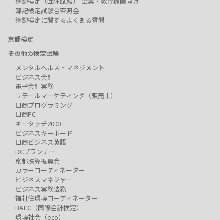
簿記検定（団体試験）-企業・教育機関向け-
簿記検定試験合否照会
簿記検定に関するよくある質問
京都検定
その他の検定試験
メンタルヘルス・マネジメント
ビジネス会計
電子会計実務
リテールマーケティング（販売士）
日商プログラミング
日商PC
キータッチ2000
ビジネスキーボード
日商ビジネス英語
DCプランナー
京都珠算振興会
カラーコーディネーター
ビジネスマネジャー
ビジネス実務法務
福祉住環境コーディネーター
BATIC（国際会計検定）
環境社会（eco）