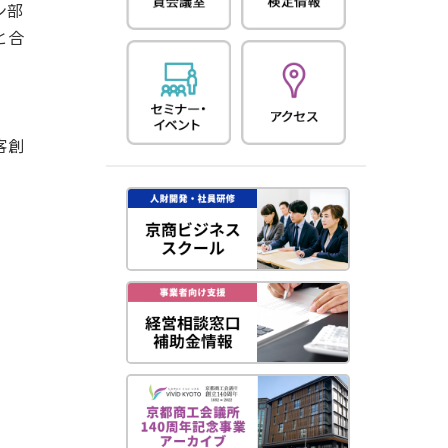
ン部
と合
客創