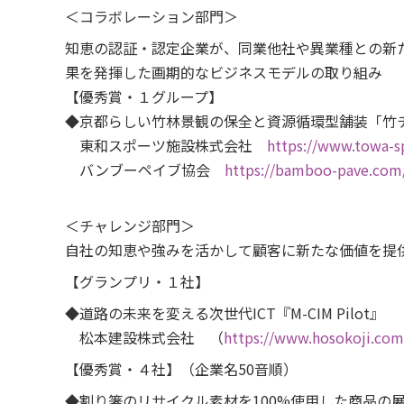
＜コラボレーション部門＞
知恵の認証・認定企業が、同業他社や異業種との新
果を発揮した画期的なビジネスモデルの取り組み
【優秀賞・１グループ】
◆京都らしい竹林景観の保全と資源循環型舗装「竹
東和スポーツ施設株式会社
https://www.towa-sp
バンブーペイブ協会
https://bamboo-pave.com
＜チャレンジ部門＞
自社の知恵や強みを活かして顧客に新たな価値を
【グランプリ・１社】
◆道路の未来を変える次世代ICT『M-CIM Pilot』
松本建設株式会社 （
https://www.hosokoji.com
【優秀賞・４社】（企業名50音順）
◆割り箸のリサイクル素材を100%使用した商品の