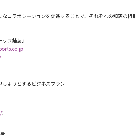
たなコラボレーションを促進することで、それぞれの知恵の相
チップ舗装」
orts.co.jp
/
提供しようとするビジネスプラン
/
）
展開