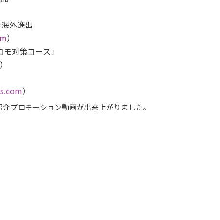
で海外進出
om
）
コモ対策コース」
）
js.com
）
の紹介プロモーション動画が出来上がりました。