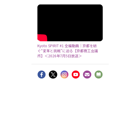
Kyoto SPIRIT #1 全編動画｜京都を紡
ぐ“変革と挑戦”に迫る【京都商工会議
所】＜2026年7月5日放送＞