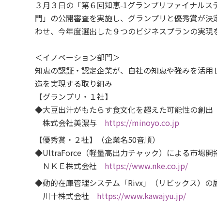
３月３日の「第６回知恵-1グランプリファイナル
門」の公開審査を実施し、グランプリと優秀賞が決
わせ、今年度選出した９つのビジネスプランの実現
＜イノベーション部門＞
知恵の認証・認定企業が、自社の知恵や強みを活用
造を実現する取り組み
【グランプリ・１社】
◆大豆出汁がもたらす食文化を超えた可能性の創出
株式会社美濃与
https://minoyo.co.jp
【優秀賞・２社】（企業名50音順）
◆UltraForce（軽量高出力チャック）による市場開
ＮＫＥ株式会社
https://www.nke.co.jp/
◆動的在庫管理システム「Rivx」（リビックス）の
川十株式会社
https://www.kawajyu.jp/