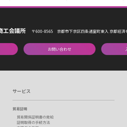
商工会議所
〒600-8565 京都市下京区四条通室町東入 京都経
お問い合わせ
サービス
貿易証明
貿易関係証明書の発給
証明取得の手続方法