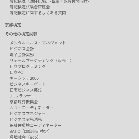
簿記検定（団体試験）-企業・教育機関向け-
簿記検定試験合否照会
簿記検定に関するよくある質問
京都検定
その他の検定試験
メンタルヘルス・マネジメント
ビジネス会計
電子会計実務
リテールマーケティング（販売士）
日商プログラミング
日商PC
キータッチ2000
ビジネスキーボード
日商ビジネス英語
DCプランナー
京都珠算振興会
カラーコーディネーター
ビジネスマネジャー
ビジネス実務法務
福祉住環境コーディネーター
BATIC（国際会計検定）
環境社会（eco）