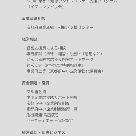
K-CAP 京都・知恵アントレプレナー支援プログラム
（イブニングピッチ）
事業承継相談
京都府事業承継・引継ぎ支援センター
経営相談
経営支援員による相談
専門相談（法律・経営・税務・IT活用など）
がんばる経営応援専門家ネットワーク
経営安定（経営安定特別相談室）
事業再生等（京都府中小企業活性化協議会）
資金調達・融資
マル経融資
中小企業応援隊サポート制度
京都市中小企業融資制度
京都府中小企業制度融資一覧
危機関連保証認定
セーフティネット保証認定
経営革新・知恵ビジネス