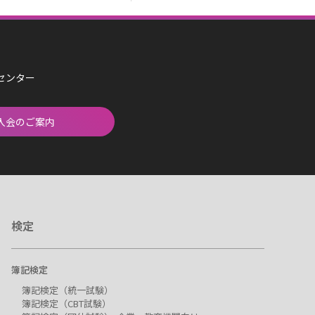
済センター
入会のご案内
検定
簿記検定
簿記検定（統一試験）
簿記検定（CBT試験）