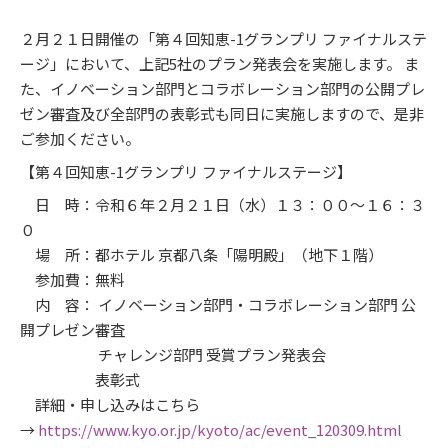
２月２１日開催の「第４回知恵-1グランプリ ファイナルステ
ージ」において、上記5社のプラン発表会を実施します。 ま
た、イノベーション部門とコラボレーション部門の公開プレ
ゼン審査及び全部門の表彰式も同日に実施しますので、是非
ご参加ください。
【第４回知恵-1グランプリ ファイナルステージ】
日 時：令和６年２月２１日（水）１３：００～１６：３
０
場 所：都ホテル 京都八条「陽明殿」（地下１階）
参加費：無料
内 容： イノベーション部門・コラボレーション部門 公
開プレゼン審査
チャレンジ部門 受賞プラン発表会
表彰式
詳細・申し込みはこちら
→
https://www.kyo.or.jp/kyoto/ac/event_120309.html