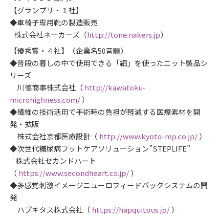
【グランプリ・１社】
◆車椅子専用靴の製造販売
株式会社ネーカーズ（
http://tone.nakers.jp
）
【優秀賞・４社】（企業名50音順）
◆普段の暮しの中で使用できる「絹」を使ったニット製品シ
リーズ
川德商事株式会社（
http://kawatoku-
microhighness.com/
）
◆繊維の技術活用で手術時の負担が軽減する医療素材を開
発・拡販
株式会社京都医療設計（
http://www.kyoto-mp.co.jp/
）
◆次世代糖尿病フットケアソリューション”STEPLIFE”
株式会社セカンドハート
（
https://www.secondheart.co.jp/
）
◆多感覚刺激イメージニューロフィードバックシステムの開
発
ハプキタス株式会社（
https://hapquitous.jp/
）