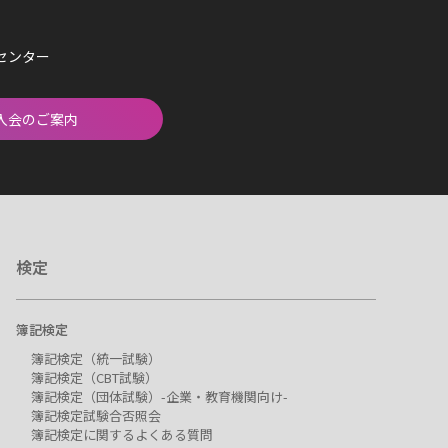
済センター
入会のご案内
検定
簿記検定
簿記検定（統一試験）
簿記検定（CBT試験）
簿記検定（団体試験）-企業・教育機関向け-
簿記検定試験合否照会
簿記検定に関するよくある質問