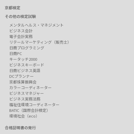
京都検定
その他の検定試験
メンタルヘルス・マネジメント
ビジネス会計
電子会計実務
リテールマーケティング（販売士）
日商プログラミング
日商PC
キータッチ2000
ビジネスキーボード
日商ビジネス英語
DCプランナー
京都珠算振興会
カラーコーディネーター
ビジネスマネジャー
ビジネス実務法務
福祉住環境コーディネーター
BATIC（国際会計検定）
環境社会（eco）
合格証明書の発行