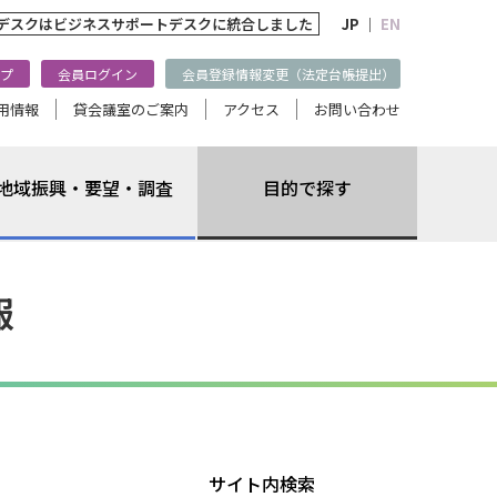
トデスクは
ビジネスサポートデスクに統合しました
JP ｜
EN
プ
会員ログイン
会員登録情報変更（法定台帳提出）
用情報
貸会議室のご案内
アクセス
お問い合わせ
地域振興・要望・調査
目的で探す
報
サイト内検索