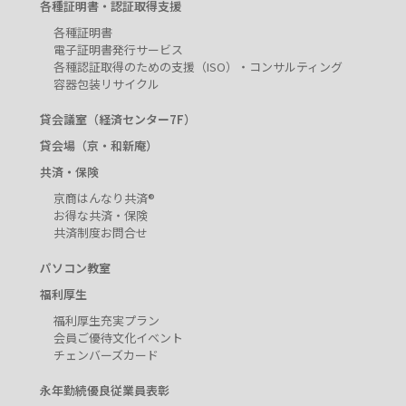
各種証明書・認証取得支援
各種証明書
電子証明書発行サービス
各種認証取得のための支援（ISO）・コンサルティング
容器包装リサイクル
貸会議室（経済センター7F）
貸会場（京・和新庵）
共済・保険
京商はんなり共済®
お得な共済・保険
共済制度お問合せ
パソコン教室
福利厚生
福利厚生充実プラン
会員ご優待文化イベント
チェンバーズカード
永年勤続優良従業員表彰