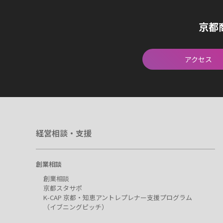
京都
アクセス
経営相談・支援
創業相談
創業相談
京都スタサポ
K-CAP 京都・知恵アントレプレナー支援プログラム
（イブニングピッチ）