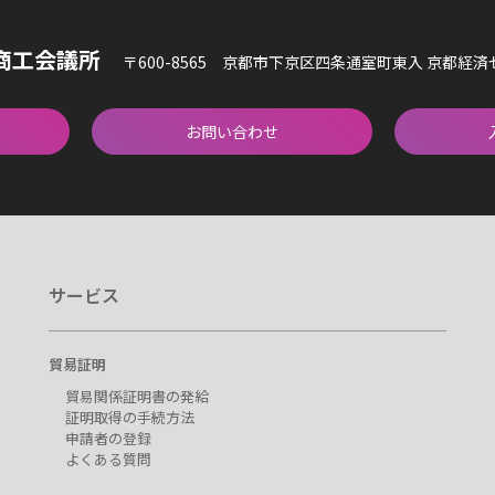
商工会議所
〒600-8565 京都市下京区四条通室町東入 京都経
お問い合わせ
サービス
貿易証明
貿易関係証明書の発給
証明取得の手続方法
申請者の登録
よくある質問