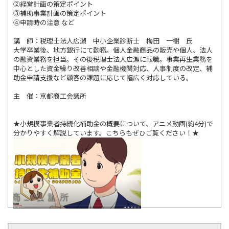
②経営計画の策定ポイント
③補助事業計画の策定ポイント
④申請時の注意 など
講 師：
税理士法人広瀬 中小企業診断士 梅田 一樹
氏
大学卒業後、地方銀行にて勤務。個人金融商品の販売や個人、法人
の融資業務を担当。その後税理士法人広瀬に転職。事業再生業務を
中心とした資金繰り改善相談や金融機関対応、人事制度の改定、補
助金申請支援など顧客の課題に応じて幅広く対応している。
主 催：京都商工会議所
★小規模事業者持続化
補助金の概要について、アニメ動画(約4分)で
分かりやすく解説しています。
こちらもぜひご覧ください！★