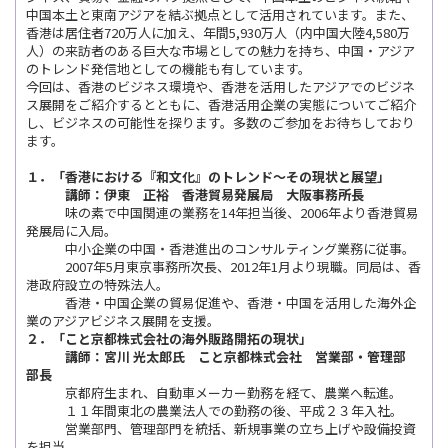
中国本土と東南アジアを結ぶ拠点として活用されています。また、
香港は居住者720万人に加え、年間5,930万人（内中国大陸4,580万
人）の来訪者のある巨大な市場としての魅力を持ち、中国・アジア
のトレンド発信地としての機能も有しています。
今回は、香港のビジネス環境や、香港を活用したアジアでのビジネ
ス展開をご紹介するとともに、香港活用企業の実態についてご紹介
し、ビジネスの可能性を探ります。多数のご参加をお待ちしており
ます。
１．「
香港における『和文化』のトレンド～その現状と展望
」
講師：
伊東 正裕
香港貿易発展局 大阪事務所長
味の素で中国関連の業務を14年担当後、2006年より香港貿易
発展局に入局。
中小企業の中国・香港進出のコンサルティング業務に従事。
2007年5月東京事務所次長、2012年1月より現職。同局は、香
港政府設立の特殊法人。
香港・中国企業の貿易促進や、香港・中国を活用した海外企
業のアジアビジネス展開を支援。
２．「
こと京都株式会社の海外販路開拓の現状
」
講師：
宮川 光太郎氏 こと京都株式会社 営業部・管理部
部長
京都府生まれ、自動車メーカー勤務を経て、農業へ転進。
１１年間東北の農業法人での勤務の後、平成２３年入社。
営業部門、管理部門を統括、新規事業の立ち上げや設備投資
を担当。