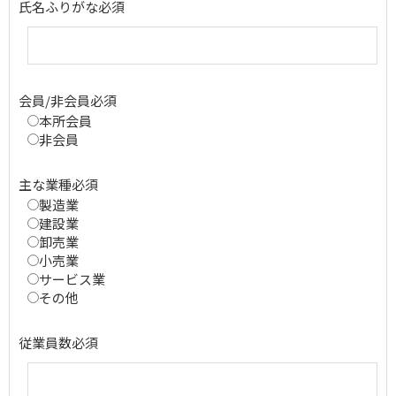
氏名ふりがな
必須
会員/非会員
必須
本所会員
非会員
主な業種
必須
製造業
建設業
卸売業
小売業
サービス業
その他
従業員数
必須