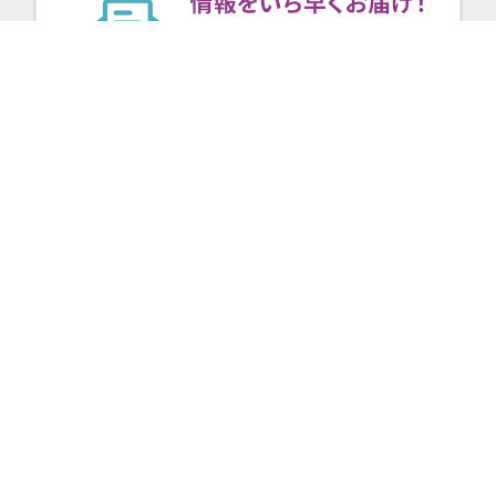
Kyoto SPIRIT #1 全編動画｜京都を紡ぐ“変革と挑戦”に迫る