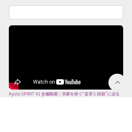
Kyoto SPIRIT #1 全編動画｜京都を紡ぐ“変革と挑戦”に迫る
【京都商工会議所】＜2026年7月5日放送＞