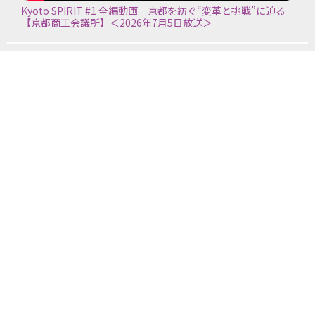
Kyoto SPIRIT #1 全編動画｜京都を紡ぐ“変革と挑戦”に迫る
【京都商工会議所】＜2026年7月5日放送＞
京都商工会議所
〒600-8565 京都市下京区四条通室町東入 京都経済センター
アクセス
お問い合わせ
入会のご案内