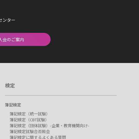
済センター
入会のご案内
検定
簿記検定
簿記検定（統一試験）
簿記検定（CBT試験）
簿記検定（団体試験）-企業・教育機関向け-
簿記検定試験合否照会
簿記検定に関するよくある質問