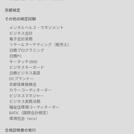
京都検定
その他の検定試験
メンタルヘルス・マネジメント
ビジネス会計
電子会計実務
リテールマーケティング（販売士）
日商プログラミング
日商PC
キータッチ2000
ビジネスキーボード
日商ビジネス英語
DCプランナー
京都珠算振興会
カラーコーディネーター
ビジネスマネジャー
ビジネス実務法務
福祉住環境コーディネーター
BATIC（国際会計検定）
環境社会（eco）
合格証明書の発行