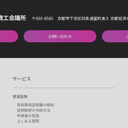
商工会議所
〒600-8565 京都市下京区四条通室町東入 京都経
お問い合わせ
サービス
貿易証明
貿易関係証明書の発給
証明取得の手続方法
申請者の登録
よくある質問