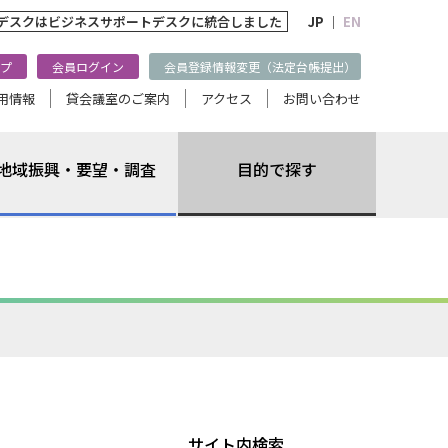
トデスクは
ビジネスサポートデスクに統合しました
JP ｜
EN
プ
会員ログイン
会員登録情報変更（法定台帳提出）
用情報
貸会議室のご案内
アクセス
お問い合わせ
地域振興・要望・調査
目的で探す
サイト内検索