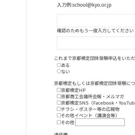
入力例:school@kyo.or.jp
確認のためもう一度入力してください
これまで京都検定団体受験申込をいた
ある
ない
京都検定もしくは京都検定団体受験に
京都検定HP
京都商工会議所会報・メルマガ
京都検定SNS（Facebook・YouTube
チラシ・ポスター等の広報物
その他イベント（講演会等）
その他
通信欄