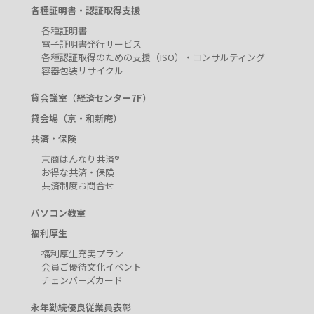
各種証明書・認証取得支援
各種証明書
電子証明書発行サービス
各種認証取得のための支援（ISO）・コンサルティング
容器包装リサイクル
貸会議室（経済センター7F）
貸会場（京・和新庵）
共済・保険
京商はんなり共済®
お得な共済・保険
共済制度お問合せ
パソコン教室
福利厚生
福利厚生充実プラン
会員ご優待文化イベント
チェンバーズカード
永年勤続優良従業員表彰