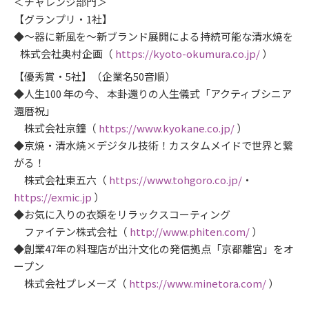
＜チャレンジ部門＞
【グランプリ・1社】
◆～器に新風を～新ブランド展開による持続可能な清水焼を
株式会社奥村企画（
https://kyoto-okumura.co.jp/
）
【優秀賞・5社】（企業名50音順）
◆人生100 年の今、 本卦還りの人生儀式「アクティブシニア
還暦祝」
株式会社京鐘（
https://www.kyokane.co.jp/
）
◆京焼・清水焼×デジタル技術！カスタムメイドで世界と繋
がる！
株式会社東五六（
https://www.tohgoro.co.jp/
・
https://exmic.jp
）
◆お気に入りの衣類をリラックスコーティング
ファイテン株式会社（
http://www.phiten.com/
）
◆創業47年の料理店が出汁文化の発信拠点「京都離宮」をオ
ープン
株式会社プレメーズ（
https://www.minetora.com/
）