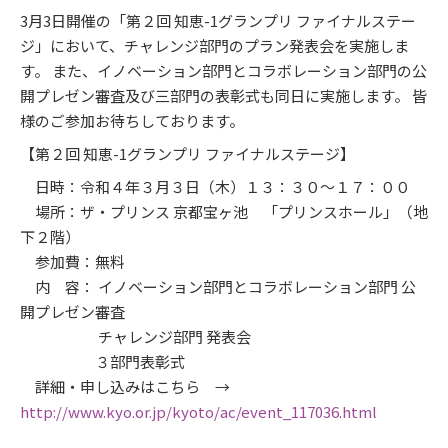
3月3日開催の「第２回 知恵-1グランプリ ファイナルステー
ジ」において、チャレンジ部門のプラン発表会を実施しま
す。 また、イノベーション部門とコラボレーション部門の公
開プレゼン審査及び三部門の表彰式も同日に実施します。 皆
様のご参加お待ちしております。
【第２回 知恵-1グランプリ ファイナルステージ】
日時：令和４年３月３日（木）１３：３０～１７：００
場所：ザ・プリンス 京都宝ヶ池 「プリンスホール」（地
下２階）
参加費：無料
内 容： イノベーション部門とコラボレーション部門 公
開プレゼン審査
チャレンジ部門 発表会
３部門表彰式
詳細・申し込みはこちら →
http://www.kyo.or.jp/kyoto/ac/event_117036.html