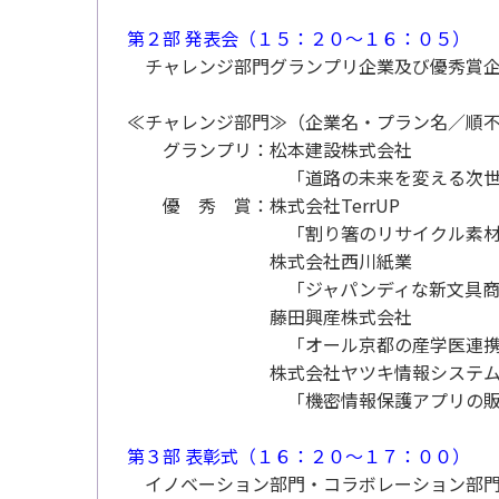
第２部 発表会（１５：２０～１６：０５）
チャレンジ部門グランプリ企業及び優秀賞企
≪チャレンジ部門≫（企業名・プラン名／順
グランプリ：松本建設株式会社
「道路の未来を変える次世代ICT『M-
優 秀 賞：株式会社TerrUP
「割り箸のリサイクル素材を100
株式会社西川紙業
「ジャパンディな新文具商品KamiK
藤田興産株式会社
「オール京都の産学医連携事業「骨
株式会社ヤツキ情報システ
「機密情報保護アプリの販
第３部 表彰式（１６：２０～１７：００）
イノベーション部門・コラボレーション部