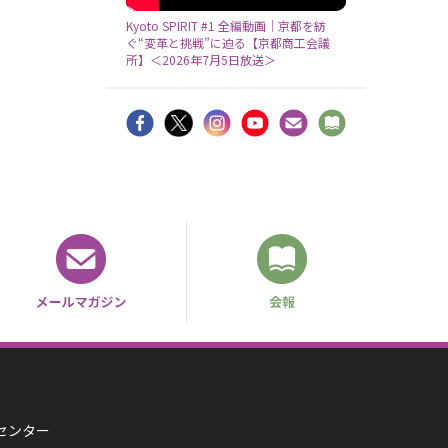
Kyoto SPIRIT #1 全編動画｜京都を紡
ぐ“変革と挑戦”に迫る【京都商工会議
所】＜2026年7月5日放送＞
済センター