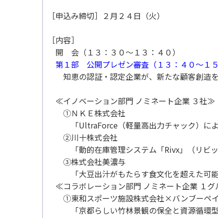
［申込み締切］２月２４日（火）
［内容］
開 会（１３：３０～１３：４０）
第１部 公開プレゼン審査（１３：４０～１５
知恵の認証・認定企業が、新たな顧客創造を
≪イノベーション部門 ノミネート企業 ３社≫
①ＮＫＥ株式会社
「UltraForce（軽量高出力チャック）に
②川十株式会社
「動的在庫管理システム「Rivx」（リビッ
③株式会社美濃与
「大豆出汁がもたらす食文化を超えた可能
≪コラボレーション部門 ノミネート企業 １グ
①東和スポーツ施設株式会社×バンブーペイ
「京都らしい竹林景観の保全と資源循環型