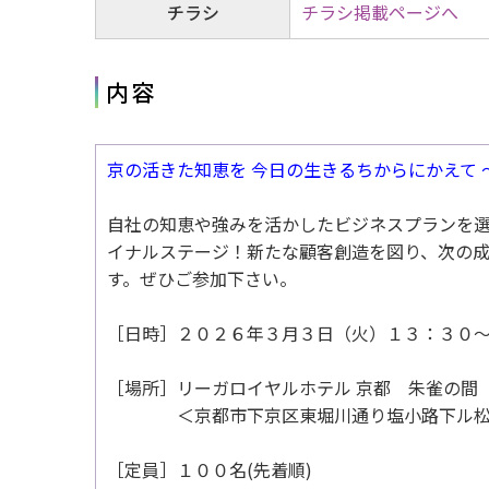
チラシ
チラシ掲載ページへ
内容
京の活きた知恵を 今日の生きるちからにかえて 
自社の知恵や強みを活かしたビジネスプランを選
イナルステージ！新たな顧客創造を図り、次の
す。ぜひご参加下さい。
［日時］２０２６年３月３日（火）１３：３０
［場所］リーガロイヤルホテル 京都 朱雀の間
＜京都市下京区東堀川通り塩小路下ル松明
［定員］１００名
(
先着順
)