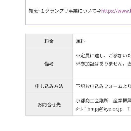
知恵ｰ１グランプリ事業について⇒
https://www.k
料金
無料
※定員に達し、ご参加い
備考
※参加証はありません。
申し込み方法
下記お申込みフォームよ
京都商工会議所 産業振
お問合せ先
ﾒｰﾙ：bmpj@kyo.or.jp T