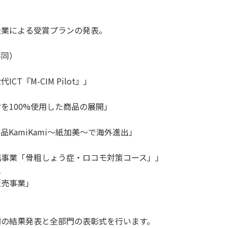
業による受賞プランの発表。
不同）
CIM Pilot』」
%使用した商品の展開」
ami〜紙加美～で海外進出」
粗しょう症・ロコモ対策コース」」
ム
売事業」
門の結果発表と全部門の表彰式を行います。