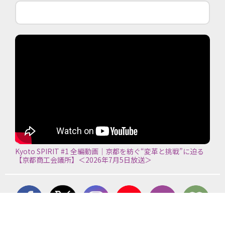
Kyoto SPIRIT #1 全編動画｜京都を紡ぐ“変革と挑戦”に迫る
【京都商工会議所】＜2026年7月5日放送＞