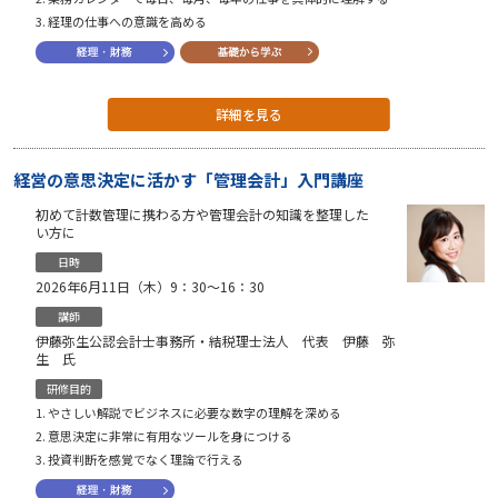
経理の仕事への意識を高める
詳細を見る
経営の意思決定に活かす「管理会計」入門講座
初めて計数管理に携わる方や管理会計の知識を整理した
い方に
日時
2026年6月11日（木）9：30〜16：30
講師
伊藤弥生公認会計士事務所・結税理士法人 代表 伊藤 弥
生 氏
研修目的
やさしい解説でビジネスに必要な数字の理解を深める
意思決定に非常に有用なツールを身につける
投資判断を感覚でなく理論で行える