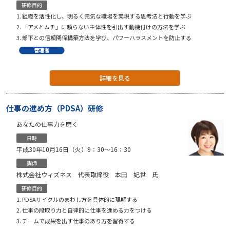
研修目的
組織を活性化し、明るく元気な職場を実現する思考法と行動を学ぶ
「アメとムチ」に頼らない主体性を引出す動機付けの方法を学ぶ
部下との信頼関係構築方法を学び、パワーハラスメントを防止する
詳細を見る
仕事の進め方（PDSA）研修
あなたの仕事力を磨く
日時
平成30年10月16日（火）9：30〜16：30
講師
株式会社ウィズネス 代表取締役 本田 妃世 氏
研修目的
PDSAサイクルのまわし方を具体的に理解する
仕事の段取り力と自律的に仕事を進める力をつける
チームで成果を出す仕事のあり方を習得する