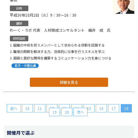
日時
平成30年10月2日（火）9：30〜16：30
講師
わーく・ラボ 代表 人材育成コンサルタント 細井 成 氏
研修目的
組織の中核を担うメンバーとして求められる役割を認識する
職場の問題を解決する力、効率的に仕事を行うスキルを学ぶ
周囲と良好な関係を構築するコミュニケーション力を身につける
詳細を見る
前へ
10
11
12
13
14
15
16
17
18
19
20
次へ
開催月で選ぶ