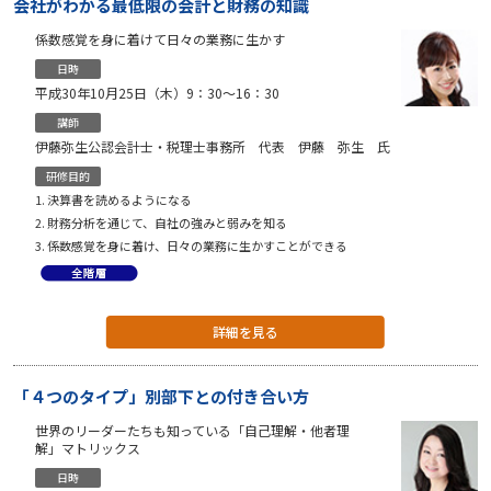
会社がわかる最低限の会計と財務の知識
係数感覚を身に着けて日々の業務に生かす
日時
平成30年10月25日（木）9：30〜16：30
講師
伊藤弥生公認会計士・税理士事務所 代表 伊藤 弥生 氏
研修目的
決算書を読めるようになる
財務分析を通じて、自社の強みと弱みを知る
係数感覚を身に着け、日々の業務に生かすことができる
詳細を見る
「４つのタイプ」別部下との付き合い方
世界のリーダーたちも知っている「自己理解・他者理
解」マトリックス
日時