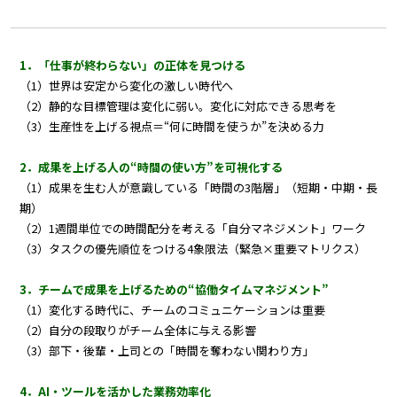
1．「仕事が終わらない」の正体を見つける
（1）世界は安定から変化の激しい時代へ
（2）静的な目標管理は変化に弱い。変化に対応できる思考を
（3）生産性を上げる視点＝“何に時間を使うか”を決める力
2．成果を上げる人の“時間の使い方”を可視化する
（1）成果を生む人が意識している「時間の3階層」（短期・中期・長
期）
（2）1週間単位での時間配分を考える「自分マネジメント」ワーク
（3）タスクの優先順位をつける4象限法（緊急×重要マトリクス）
3．チームで成果を上げるための“協働タイムマネジメント”
（1）変化する時代に、チームのコミュニケーションは重要
（2）自分の段取りがチーム全体に与える影響
（3）部下・後輩・上司との「時間を奪わない関わり方」
4．AI・ツールを活かした業務効率化