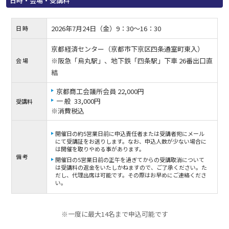
日時・会場・受講料
2026年7月24日（金）9：30〜16：30
日 時
京都経済センター（京都市下京区四条通室町東入）
※阪急「烏丸駅」、地下鉄「四条駅」下車 26番出口直
会 場
結
京都商工会議所会員 22,000円
一 般 33,000円
受講料
※消費税込
開催日の約5営業日前に申込責任者または受講者宛にメール
にて受講証をお送りします。なお、申込人数が少ない場合に
は開催を取りやめる事があります。
備 考
開催日の5営業日前の正午を過ぎてからの受講取消について
は受講料の返金をいたしかねますので、ご了承ください。た
だし、代理出席は可能です。その際はお早めにご連絡くださ
い。
※一度に最大14名まで申込可能です