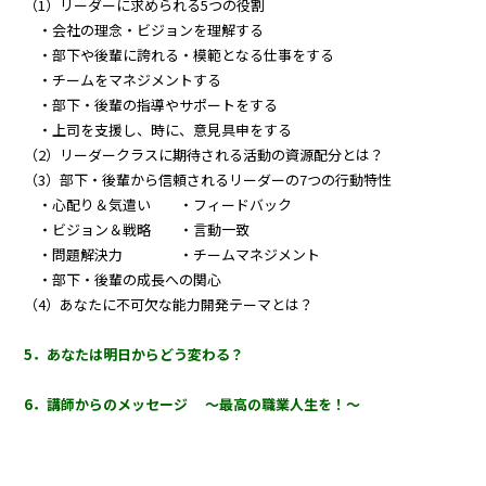
（1）リーダーに求められる5つの役割
・会社の理念・ビジョンを理解する
・部下や後輩に誇れる・模範となる仕事をする
・チームをマネジメントする
・部下・後輩の指導やサポートをする
・上司を支援し、時に、意見具申をする
（2）リーダークラスに期待される活動の資源配分とは？
（3）部下・後輩から信頼されるリーダーの7つの行動特性
・心配り＆気遣い ・フィードバック
・ビジョン＆戦略 ・言動一致
・問題解決力 ・チームマネジメント
・部下・後輩の成長への関心
（4）あなたに不可欠な能力開発テーマとは？
5．あなたは明日からどう変わる？
6．講師からのメッセージ 〜最高の職業人生を！〜