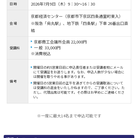
2026年7月9日（木）9：30〜16：30
日 時
京都経済センター（京都市下京区四条通室町東入）
※阪急「烏丸駅」、地下鉄「四条駅」下車 26番出口直
会 場
結
京都商工会議所会員 22,000円
一 般 33,000円
受講料
※消費税込
開催日の約5営業日前に申込責任者または受講者宛にメール
にて受講証をお送りします。なお、申込人数が少ない場合に
は開催を取りやめる事があります。
備 考
開催日の5営業日前の正午を過ぎてからの受講取消について
は受講料の返金をいたしかねますので、ご了承ください。た
だし、代理出席は可能です。その際はお早めにご連絡くださ
い。
※一度に最大14名まで申込可能です