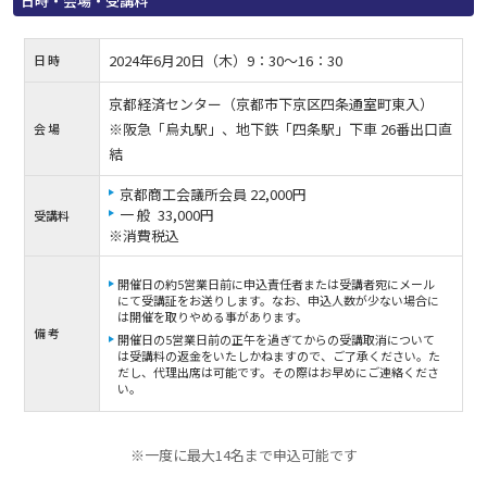
日時・会場・受講料
2024年6月20日（木）9：30〜16：30
日 時
京都経済センター（京都市下京区四条通室町東入）
※阪急「烏丸駅」、地下鉄「四条駅」下車 26番出口直
会 場
結
京都商工会議所会員 22,000円
一 般 33,000円
受講料
※消費税込
開催日の約5営業日前に申込責任者または受講者宛にメール
にて受講証をお送りします。なお、申込人数が少ない場合に
は開催を取りやめる事があります。
備 考
開催日の5営業日前の正午を過ぎてからの受講取消について
は受講料の返金をいたしかねますので、ご了承ください。た
だし、代理出席は可能です。その際はお早めにご連絡くださ
い。
※一度に最大14名まで申込可能です