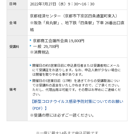
2022年7月27日（水）9：30〜16：30
日 時
京都経済センター（京都市下京区四条通室町東入）
※阪急「烏丸駅」、地下鉄「四条駅」下車 26番出口直
会 場
結
京都商工会議所会員 19,800円
一 般 29,700円
受講料
※消費税込
開催日の約5営業日前に申込責任者または受講者宛にメール
にて受講証をお送りします。なお、申込人数が少ない場合に
は開催を取りやめる事があります。
開催日の5営業日前（17時）を過ぎてからの受講取消につい
ては受講料の返金をいたしかねますので、ご了承ください。
備 考
ただし、代理出席は可能です。その際はお早めにご連絡くだ
さい。
【新型コロナウイルス感染予防対策についてのお願い
（PDF）】
※受講の際には必ずご一読ください。
※一度に最大14名まで申込可能です