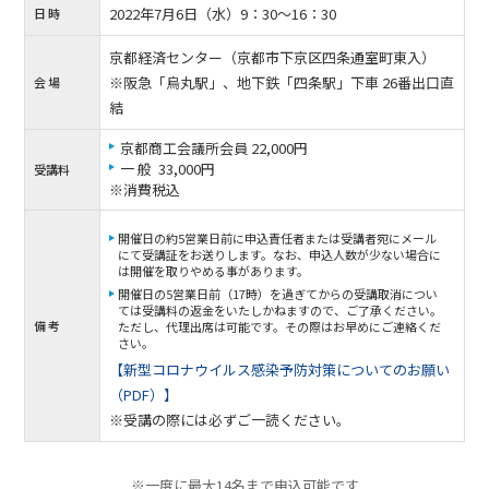
2022年7月6日（水）9：30〜16：30
日 時
京都経済センター（京都市下京区四条通室町東入）
※阪急「烏丸駅」、地下鉄「四条駅」下車 26番出口直
会 場
結
京都商工会議所会員 22,000円
一 般 33,000円
受講料
※消費税込
開催日の約5営業日前に申込責任者または受講者宛にメール
にて受講証をお送りします。なお、申込人数が少ない場合に
は開催を取りやめる事があります。
開催日の5営業日前（17時）を過ぎてからの受講取消につい
ては受講料の返金をいたしかねますので、ご了承ください。
備 考
ただし、代理出席は可能です。その際はお早めにご連絡くだ
さい。
【新型コロナウイルス感染予防対策についてのお願い
（PDF）】
※受講の際には必ずご一読ください。
※一度に最大14名まで申込可能です