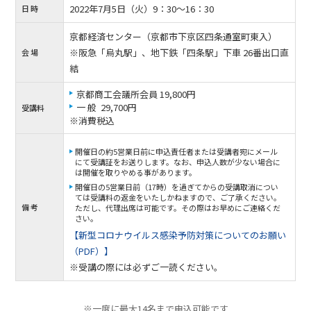
2022年7月5日（火）9：30〜16：30
日 時
京都経済センター（京都市下京区四条通室町東入）
※阪急「烏丸駅」、地下鉄「四条駅」下車 26番出口直
会 場
結
京都商工会議所会員 19,800円
一 般 29,700円
受講料
※消費税込
開催日の約5営業日前に申込責任者または受講者宛にメール
にて受講証をお送りします。なお、申込人数が少ない場合に
は開催を取りやめる事があります。
開催日の5営業日前（17時）を過ぎてからの受講取消につい
ては受講料の返金をいたしかねますので、ご了承ください。
備 考
ただし、代理出席は可能です。その際はお早めにご連絡くだ
さい。
【新型コロナウイルス感染予防対策についてのお願い
（PDF）】
※受講の際には必ずご一読ください。
※一度に最大14名まで申込可能です