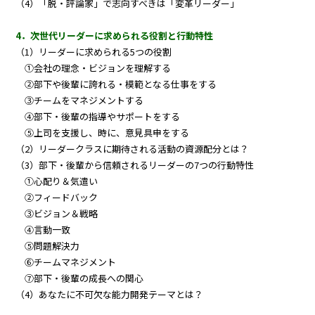
（4）「脱・評論家」で志向すべきは「変革リーダー」
4．次世代リーダーに求められる役割と行動特性
（1）リーダーに求められる5つの役割
①会社の理念・ビジョンを理解する
②部下や後輩に誇れる・模範となる仕事をする
③チームをマネジメントする
④部下・後輩の指導やサポートをする
⑤上司を支援し、時に、意見具申をする
（2）リーダークラスに期待される活動の資源配分とは？
（3）部下・後輩から信頼されるリーダーの7つの行動特性
①心配り＆気遣い
②フィードバック
③ビジョン＆戦略
④言動一致
⑤問題解決力
⑥チームマネジメント
⑦部下・後輩の成長への関心
（4）あなたに不可欠な能力開発テーマとは？