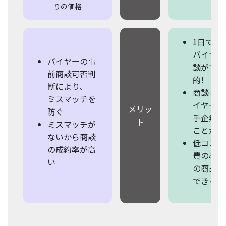
りの価格
1日で複
バイヤー
バイヤーの事
談ができ
前商談可否判
的!
断により、
商談した
ミスマッチを
イヤーを
メリッ
防ぐ
手企業が
ト
ミスマッチが
ことがで
ないから商談
低コスト
の成約率が高
費のみ)
い
の商談が
できる!