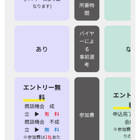
所要時
なります)
間
バイヤ
ーによ
あり
なし
る
事前選
考
エントリー無
エントリ
料
料
商談機会 成
立 ▶
有 料
申込完了=
参加費
商談機会 不成
会成立
立 ▶
無 料
※参加費は
1
りの価
※参加費は
1社
あた