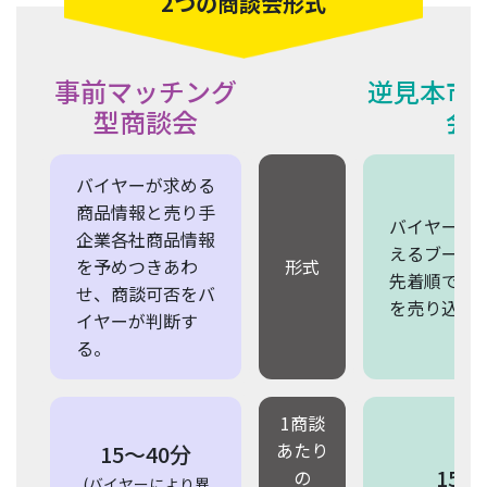
2つの商談会形式
事前マッチング
逆見本市
型商談会
会
バイヤーが求める
商品情報と売り手
バイヤー各
企業各社商品情報
えるブース
を予めつきあわ
形式
先着順で自
せ、商談可否をバ
を売り込む
イヤーが判断す
る。
1商談
あたり
15〜40分
15分
の
(バイヤーにより異