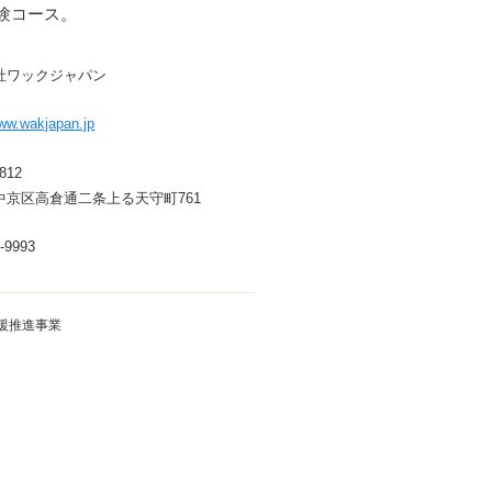
験コース。
社ワックジャパン
www.wakjapan.jp
812
中京区高倉通二条上る天守町761
-9993
援推進事業