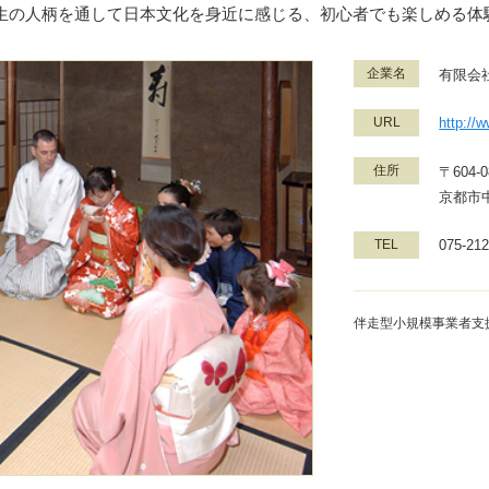
生の人柄を通して日本文化を身近に感じる、初心者でも楽しめる体
企業名
有限会
URL
http://
住所
〒604-0
京都市
TEL
075-212
伴走型小規模事業者支