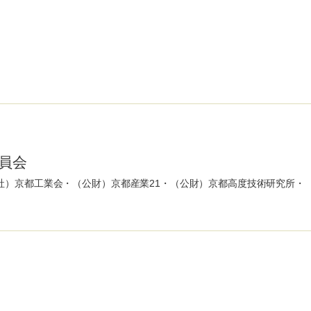
員会
社）京都工業会・（公財）京都産業21・（公財）京都高度技術研究所・