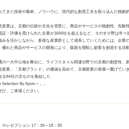
れてきた技術や素材、ノウハウに、現代的な創意工夫を取り込んだ独創
恵産業は、京都の伝統や文化を背景に、商品やサービスの独創性、先駆
証・評価を受けられた企業が1600社を超えるなど、そのすそ野は年々
強みを活かしながら、多様な産業群として成長していくためには、企業
、優れた商品やサービスの開発により、販路を開拓し顧客を創造する活
通の一大中心地を舞台に、ライフスタイル関連分野での京都の創意性、
恵産業」「京都ブランド」の価値を高めて、京都産業の発展へ繋げてい
光る84社の京ものを集結した
lection By Kyoto～」。
ぜひ、ご来場ください。
※レセプション 17：30～18：30