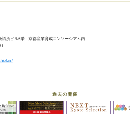
会議所ビル6階 京都産業育成コンソーシアム内
81
hiefair/
過去の開催