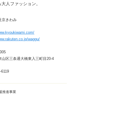
る大人ファッション。
社京きわみ
www.kyoukiwami.com/
www.rakuten.co.jp/waggu/
005
東山区三条通大橋東入三町目20-4
-6119
援推進事業