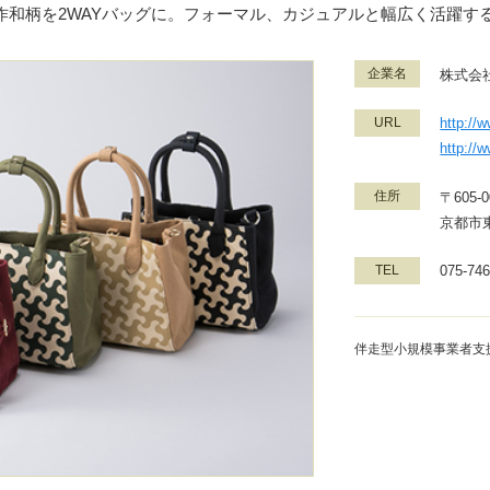
作和柄を2WAYバッグに。フォーマル、カジュアルと幅広く活躍す
企業名
株式会
URL
http://
http://
住所
〒605-0
京都市
TEL
075-746
伴走型小規模事業者支