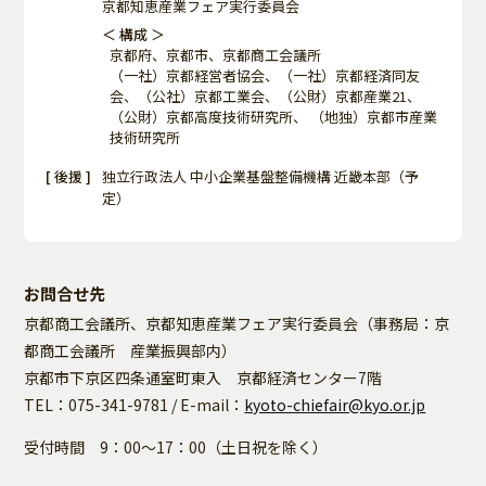
京都知恵産業フェア実行委員会
＜ 構成 ＞
京都府、京都市、京都商工会議所
（一社）京都経営者協会、（一社）京都経済同友
会、（公社）京都工業会、（公財）京都産業21、
（公財）京都高度技術研究所、
（地独）京都市産業
技術研究所
[ 後援 ]
独立行政法人 中小企業基盤整備機構 近畿本部（予
定）
お問合せ先
京都商工会議所、京都知恵産業フェア実行委員会（事務局：京
都商工会議所 産業振興部内）
京都市下京区四条通室町東入 京都経済センター7階
TEL：075-341-9781 / E-mail：
kyoto-chiefair@kyo.or.jp
受付時間 9：00～17：00（土日祝を除く）