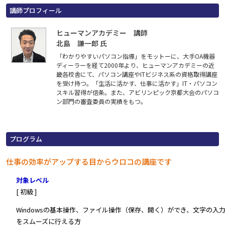
講師プロフィール
ヒューマンアカデミー 講師
北島 謙一郎 氏
「わかりやすいパソコン指導」をモットーに、大手OA機器
ディーラーを経て2000年より、ヒューマンアカデミーの近
畿各校舎にて、パソコン講座やITビジネス系の資格取得講座
を受け持つ。「生活に活かす、仕事に活かす」IT・パソコン
スキル習得が信条。また、アビリンピック京都大会のパソコ
ン部門の審査委員の実績をもつ。
プログラム
仕事の効率がアップする目からウロコの講座です
対象レベル
[ 初級 ]
Windowsの基本操作、ファイル操作（保存、開く）ができ、文字の入
をスムーズに行える方