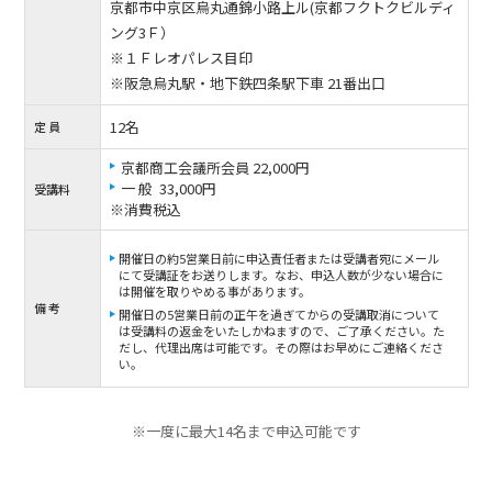
京都市中京区烏丸通錦小路上ル(京都フクトクビルディ
ング3Ｆ）
※１Ｆレオパレス目印
※阪急烏丸駅・地下鉄四条駅下車 21番出口
12名
定 員
京都商工会議所会員 22,000円
一 般 33,000円
受講料
※消費税込
開催日の約5営業日前に申込責任者または受講者宛にメール
にて受講証をお送りします。なお、申込人数が少ない場合に
は開催を取りやめる事があります。
備 考
開催日の5営業日前の正午を過ぎてからの受講取消について
は受講料の返金をいたしかねますので、ご了承ください。た
だし、代理出席は可能です。その際はお早めにご連絡くださ
い。
※一度に最大14名まで申込可能です