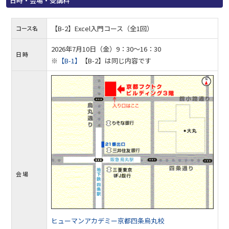
日時・会場・受講料
【B-2】Excel入門コース（全1回）
コース名
2026年7月10日（金）9：30～16：30
日 時
※
【B-1】
【B-2】は同じ内容です
会 場
ヒューマンアカデミー京都四条烏丸校