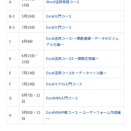
A
Word活用実践コース
19日
B-1
5月26日
Excel入門コース
B-2
7月10日
Excel入門コース
Excel活用コースI ～関数基礎・データのビジュ
C
6月4日
アル化編～
6月15日・
D
Excel活用コースII ～関数応用編～
23日
E
7月14日
Excel活用コースIII ～データベース編～
F
7月24日
Excelマクロ入門コース
8月7日・21
G
ExcelVBA入門コース
日
9月8日・15
ExcelVBA中級コース ～ユーザーフォーム作成編
H
日
～