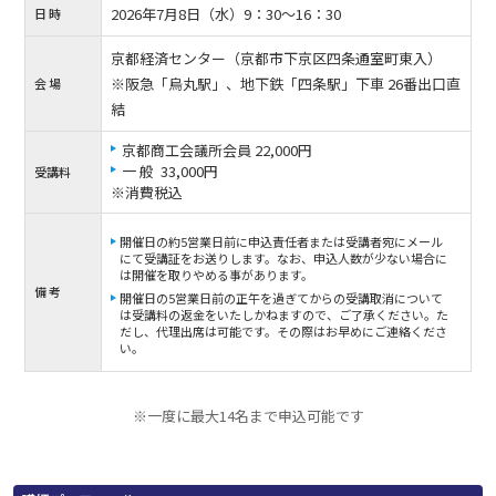
2026年7月8日（水）9：30〜16：30
日 時
京都経済センター（京都市下京区四条通室町東入）
※阪急「烏丸駅」、地下鉄「四条駅」下車 26番出口直
会 場
結
京都商工会議所会員 22,000円
一 般 33,000円
受講料
※消費税込
開催日の約5営業日前に申込責任者または受講者宛にメール
にて受講証をお送りします。なお、申込人数が少ない場合に
は開催を取りやめる事があります。
備 考
開催日の5営業日前の正午を過ぎてからの受講取消について
は受講料の返金をいたしかねますので、ご了承ください。た
だし、代理出席は可能です。その際はお早めにご連絡くださ
い。
※一度に最大14名まで申込可能です