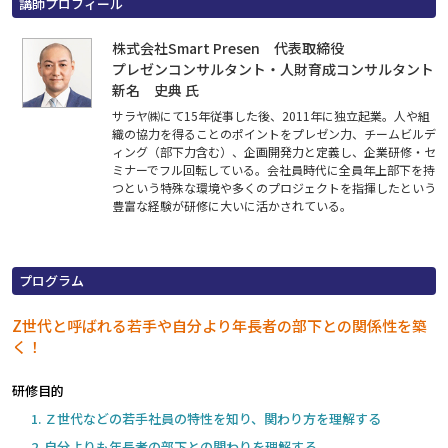
講師プロフィール
株式会社Smart Presen 代表取締役
プレゼンコンサルタント・人財育成コンサルタント
新名 史典 氏
サラヤ㈱にて15年従事した後、2011年に独立起業。人や組
織の協力を得ることのポイントをプレゼン力、チームビルデ
ィング（部下力含む）、企画開発力と定義し、企業研修・セ
ミナーでフル回転している。会社員時代に全員年上部下を持
つという特殊な環境や多くのプロジェクトを指揮したという
豊富な経験が研修に大いに活かされている。
プログラム
Z世代と呼ばれる若手や自分より年長者の部下との関係性を築
く！
研修目的
Ｚ世代などの若手社員の特性を知り、関わり方を理解する
自分よりも年長者の部下との関わりを理解する