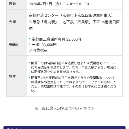
2026年7月3日（金）9：30〜16：30
日 時
京都経済センター（京都市下京区四条通室町東入）
※阪急「烏丸駅」、地下鉄「四条駅」下車 26番出口直
会 場
結
京都商工会議所会員 22,000円
一 般 33,000円
受講料
※消費税込
開催日の約5営業日前に申込責任者または受講者宛にメール
にて受講証をお送りします。なお、申込人数が少ない場合に
は開催を取りやめる事があります。
備 考
開催日の5営業日前の正午を過ぎてからの受講取消について
は受講料の返金をいたしかねますので、ご了承ください。た
だし、代理出席は可能です。その際はお早めにご連絡くださ
い。
※一度に最大14名まで申込可能です