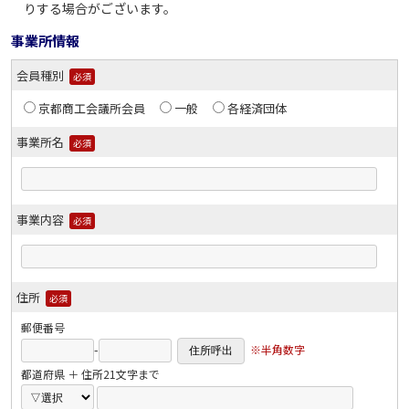
りする場合がございます。
事業所情報
会員種別
必須
京都商工会議所会員
一般
各経済団体
事業所名
必須
事業内容
必須
住所
必須
郵便番号
-
※半角数字
都道府県 ＋ 住所21文字まで