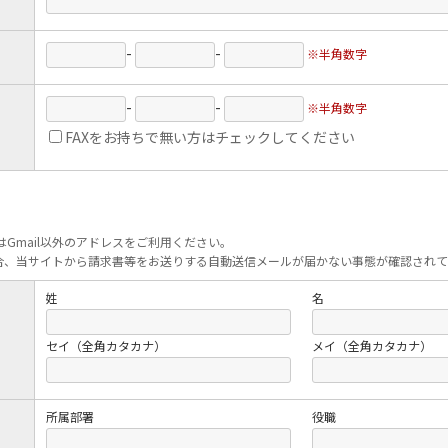
-
-
※半角数字
-
-
※半角数字
FAXをお持ちで無い方はチェックしてください
Gmail以外のアドレスをご利用ください。
の場合、当サイトから請求書等をお送りする自動送信メールが届かない事態が確認され
姓
名
セイ（全角カタカナ）
メイ（全角カタカナ）
所属部署
役職