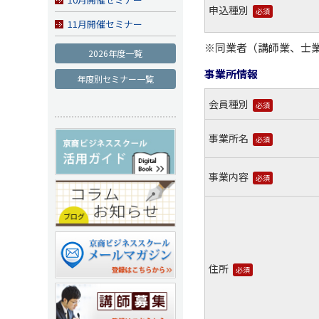
申込種別
必須
11月開催セミナー
※同業者（講師業、士
2026年度一覧
事業所情報
年度別セミナー一覧
会員種別
必須
事業所名
必須
事業内容
必須
住所
必須