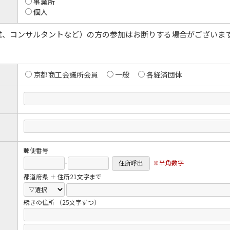
事業所
個人
業、コンサルタントなど）の方の参加はお断りする場合がございま
京都商工会議所会員
一般
各経済団体
郵便番号
-
※半角数字
都道府県 ＋ 住所21文字まで
続きの住所 （25文字ずつ）