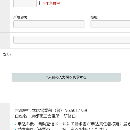
才
※半角数字
所属部署
役職
しない
京都銀行 本店営業部（普）No.5017759
口座名：京都商工会議所 研修口
申込み後、自動返信メールにて請求書が申込責任者様宛に届
請求書をご確認の上、上記口座へお振込ください。