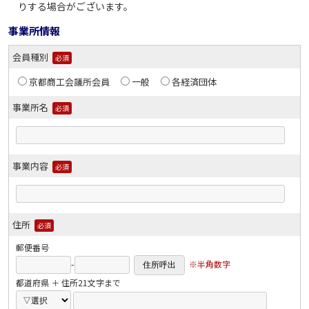
りする場合がございます。
事業所情報
会員種別
必須
京都商工会議所会員
一般
各経済団体
事業所名
必須
事業内容
必須
住所
必須
郵便番号
-
※半角数字
都道府県 ＋ 住所21文字まで