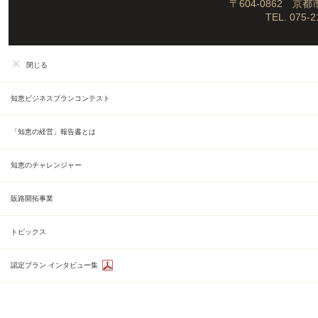
〒604-0862
京都
TEL. 075-2
閉じる
知恵ビジネスプランコンテスト
「知恵の経営」報告書とは
知恵のチャレンジャー
販路開拓事業
トピックス
認定プラン インタビュー集